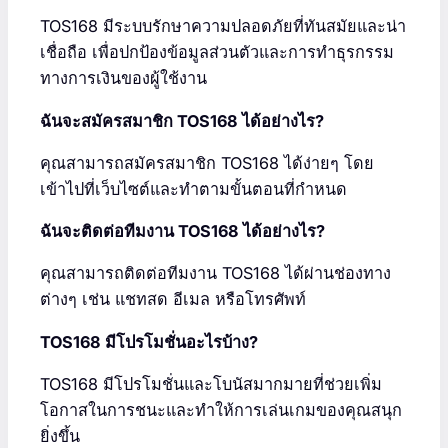
TOS168 มีระบบรักษาความปลอดภัยที่ทันสมัยและน่า
เชื่อถือ เพื่อปกป้องข้อมูลส่วนตัวและการทำธุรกรรม
ทางการเงินของผู้ใช้งาน
ฉันจะสมัครสมาชิก TOS168 ได้อย่างไร?
คุณสามารถสมัครสมาชิก TOS168 ได้ง่ายๆ โดย
เข้าไปที่เว็บไซต์และทำตามขั้นตอนที่กำหนด
ฉันจะติดต่อทีมงาน TOS168 ได้อย่างไร?
คุณสามารถติดต่อทีมงาน TOS168 ได้ผ่านช่องทาง
ต่างๆ เช่น แชทสด อีเมล หรือโทรศัพท์
TOS168 มีโปรโมชั่นอะไรบ้าง?
TOS168 มีโปรโมชั่นและโบนัสมากมายที่ช่วยเพิ่ม
โอกาสในการชนะและทำให้การเล่นเกมของคุณสนุก
ยิ่งขึ้น