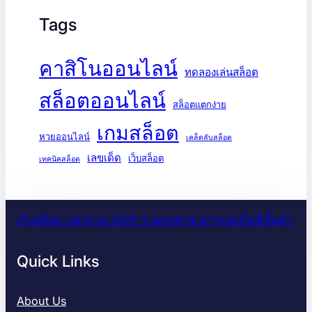
Tags
คาสิโนออนไลน์
ทดลองเล่นสล็อต
สล็อตออนไลน์
สล็อตแตกง่าย
เกมสล็อต
หวยออนไลน์
เคล็ดลับสล็อต
เลขเด็ด
เว็บสล็อต
เทคนิคสล็อต
เว็บสล็อต แตกง่าย 2025 รวมทุกค่าย ฝากถอนไม่มีขั้นต่ำ
Quick Links
About Us