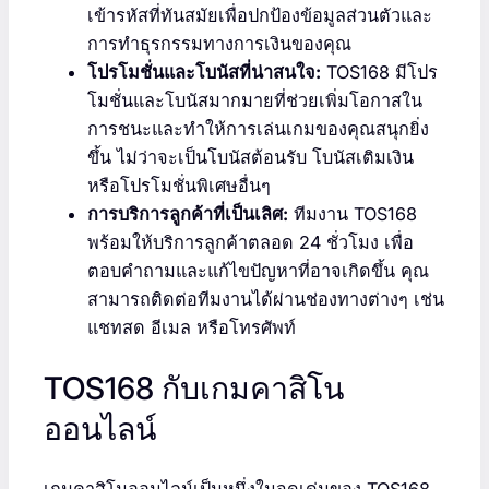
เข้ารหัสที่ทันสมัยเพื่อปกป้องข้อมูลส่วนตัวและ
การทำธุรกรรมทางการเงินของคุณ
โปรโมชั่นและโบนัสที่น่าสนใจ:
TOS168 มีโปร
โมชั่นและโบนัสมากมายที่ช่วยเพิ่มโอกาสใน
การชนะและทำให้การเล่นเกมของคุณสนุกยิ่ง
ขึ้น ไม่ว่าจะเป็นโบนัสต้อนรับ โบนัสเติมเงิน
หรือโปรโมชั่นพิเศษอื่นๆ
การบริการลูกค้าที่เป็นเลิศ:
ทีมงาน TOS168
พร้อมให้บริการลูกค้าตลอด 24 ชั่วโมง เพื่อ
ตอบคำถามและแก้ไขปัญหาที่อาจเกิดขึ้น คุณ
สามารถติดต่อทีมงานได้ผ่านช่องทางต่างๆ เช่น
แชทสด อีเมล หรือโทรศัพท์
TOS168 กับเกมคาสิโน
ออนไลน์
เกมคาสิโนออนไลน์เป็นหนึ่งในจุดเด่นของ TOS168