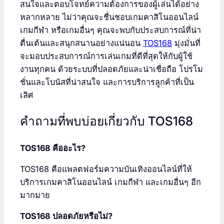
สนใจและตอบโจทย์ความต้องการของผู้เล่นได้อย่าง
หลากหลาย ไม่ว่าคุณจะชื่นชอบเกมคาสิโนออนไลน์
เกมกีฬา หรือเกมอื่นๆ คุณจะพบกับประสบการณ์ที่น่า
ตื่นเต้นและสนุกสนานอย่างแน่นอน
TOS168
มุ่งมั่นที่
จะมอบประสบการณ์การเล่นเกมที่ดีที่สุดให้กับผู้ใช้
งานทุกคน ด้วยระบบที่ปลอดภัยและน่าเชื่อถือ โปรโม
ชั่นและโบนัสที่น่าสนใจ และการบริการลูกค้าที่เป็น
เลิศ
คำถามที่พบบ่อยเกี่ยวกับ TOS168
TOS168 คืออะไร?
TOS168 คือแพลตฟอร์มความบันเทิงออนไลน์ที่ให้
บริการเกมคาสิโนออนไลน์ เกมกีฬา และเกมอื่นๆ อีก
มากมาย
TOS168 ปลอดภัยหรือไม่?