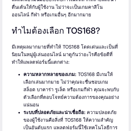
ตื่นเต้นให้กับผู้ใช้งาน ไม่ว่าจะเป็นเกมคาสิโน
ออนไลน์ กีฬา หรือเกมอื่นๆ อีกมากมาย
ทำไมต้องเลือก TOS168?
มีเหตุผลมากมายที่ทำให้ TOS168 โดดเด่นและเป็นที่
นิยมในหมู่ผู้เล่นออนไลน์ มาดูกันว่าอะไรคือข้อดีที่
ทำให้แพลตฟอร์มนี้แตกต่าง:
ความหลากหลายของเกม:
TOS168 มีเกมให้
เลือกเล่นมากมาย ไม่ว่าคุณจะชื่นชอบเกม
สล็อต บาคาร่า รูเล็ต หรือเกมกีฬา คุณจะพบกับ
ตัวเลือกที่ตอบโจทย์ความต้องการของคุณอย่าง
แน่นอน
ระบบที่ปลอดภัยและน่าเชื่อถือ:
ความปลอดภัย
ของผู้ใช้งานคือสิ่งที่ TOS168 ให้ความสำคัญ
เป็นอันดับแรก แพลตฟอร์มนี้ใช้เทคโนโลยีการ