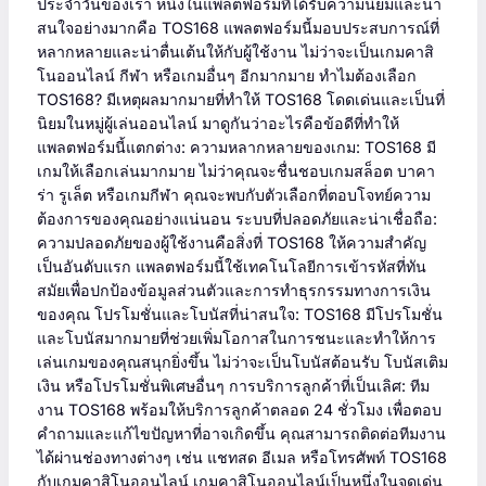
ประจำวันของเรา หนึ่งในแพลตฟอร์มที่ได้รับความนิยมและน่า
สนใจอย่างมากคือ TOS168 แพลตฟอร์มนี้มอบประสบการณ์ที่
หลากหลายและน่าตื่นเต้นให้กับผู้ใช้งาน ไม่ว่าจะเป็นเกมคาสิ
โนออนไลน์ กีฬา หรือเกมอื่นๆ อีกมากมาย ทำไมต้องเลือก
TOS168? มีเหตุผลมากมายที่ทำให้ TOS168 โดดเด่นและเป็นที่
นิยมในหมู่ผู้เล่นออนไลน์ มาดูกันว่าอะไรคือข้อดีที่ทำให้
แพลตฟอร์มนี้แตกต่าง: ความหลากหลายของเกม: TOS168 มี
เกมให้เลือกเล่นมากมาย ไม่ว่าคุณจะชื่นชอบเกมสล็อต บาคา
ร่า รูเล็ต หรือเกมกีฬา คุณจะพบกับตัวเลือกที่ตอบโจทย์ความ
ต้องการของคุณอย่างแน่นอน ระบบที่ปลอดภัยและน่าเชื่อถือ:
ความปลอดภัยของผู้ใช้งานคือสิ่งที่ TOS168 ให้ความสำคัญ
เป็นอันดับแรก แพลตฟอร์มนี้ใช้เทคโนโลยีการเข้ารหัสที่ทัน
สมัยเพื่อปกป้องข้อมูลส่วนตัวและการทำธุรกรรมทางการเงิน
ของคุณ โปรโมชั่นและโบนัสที่น่าสนใจ: TOS168 มีโปรโมชั่น
และโบนัสมากมายที่ช่วยเพิ่มโอกาสในการชนะและทำให้การ
เล่นเกมของคุณสนุกยิ่งขึ้น ไม่ว่าจะเป็นโบนัสต้อนรับ โบนัสเติม
เงิน หรือโปรโมชั่นพิเศษอื่นๆ การบริการลูกค้าที่เป็นเลิศ: ทีม
งาน TOS168 พร้อมให้บริการลูกค้าตลอด 24 ชั่วโมง เพื่อตอบ
คำถามและแก้ไขปัญหาที่อาจเกิดขึ้น คุณสามารถติดต่อทีมงาน
ได้ผ่านช่องทางต่างๆ เช่น แชทสด อีเมล หรือโทรศัพท์ TOS168
กับเกมคาสิโนออนไลน์ เกมคาสิโนออนไลน์เป็นหนึ่งในจุดเด่น