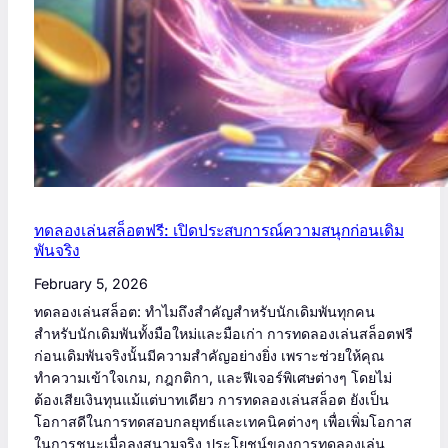
ง
เ
ล่
น
ฟ
รี
:
เ
ล่
น
ทดลองเล่นสล็อตฟรี: เปิดประสบการณ์ความสนุกก่อนเดิม
เ
พันจริง
พ
February 5, 2026
ลิ
น
ทดลองเล่นสล็อต: ทำไมถึงสำคัญสำหรับนักเดิมพันทุกคน
ก่
สำหรับนักเดิมพันทั้งมือใหม่และมือเก่า การทดลองเล่นสล็อตฟรี
อ
ก่อนเดิมพันจริงนั้นมีความสำคัญอย่างยิ่ง เพราะช่วยให้คุณ
น
ทำความเข้าใจเกม, กฎกติกา, และฟีเจอร์พิเศษต่างๆ โดยไม่
ล
ต้องเสียเงินทุนแม้แต่บาทเดียว การทดลองเล่นสล็อต ยังเป็น
ง
โอกาสดีในการทดสอบกลยุทธ์และเทคนิคต่างๆ เพื่อเพิ่มโอกาส
ส
ในการชนะเมื่อลงสนามจริง ประโยชน์ของการทดลองเล่น