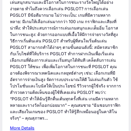
เล่นสนุกสนานและมีโอกาสในการชนะรางวัลใหญ่ได้อย่าง
ง่ายดาย ทำไมถึงควรเลือกเล่น PGSLOT? การเลือกเล่น
PGSLOT มีข้อดีมากมาย ไม่ว่าจะเป็น: เกมที่มีความหลาก
หลาย: มีเกมให้เลือกเล่นมากกว่า 100 เกม กราฟิกและเสียงที่
น่าทึ่ง: ทำให้ประสบการณ์การเล่นเกมสนุกและเต็มอิ่ม โอกาส
ในการชนะสูง: ด้วยการออกแบบที่เอื้อให้มีการจ่ายรางวัลที่สูง
วิธีการเริ่มต้นเล่น PGSLOT สำหรับผู้ที่สนใจเริ่มต้นเล่น
PGSLOT สามารถทำได้ง่ายๆ ตามขั้นตอนดังนี้: สมัครสมาชิก
กับเว็บไซต์ที่ให้บริการ PGSLOT ทำการฝากเงินเพื่อเริ่มเล่น
เลือกเกมที่ต้องการเล่นและเริ่มสนุกได้ทันที เคล็ดลับการเล่น
PGSLOT ให้ชนะ เพื่อเพิ่มโอกาสในการชนะที่ PGSLOT คุณ
อาจต้องพิจารณาเทคนิคและกลยุทธ์ต่างๆ เช่น: เลือกเกมที่มี
อัตราการจ่ายเงินสูง จัดการงบประมาณให้ดี ไม่เล่นเกินตัว ใช้
โปรโมชั่นและโบนัสให้เป็นประโยชน์ รีวิวจากผู้ใช้จริง จากการ
สำรวจความคิดเห็นของผู้ใช้ที่เคยเล่น PGSLOT พบว่า:
“PGSLOT ทำให้ฉันรู้สึกตื่นเต้นทุกครั้งที่เล่น เกมมีความหลาก
หลายและรางวัลก็ออกบ่อยมาก” – คุณสมชาย “ฉันชอบกราฟิก
และเสียงในเกมของ PGSLOT ทำให้รู้สึกเหมือนอยู่ในคาสิโน
จริงๆ” – คุณสุภาพร…
:
More Details