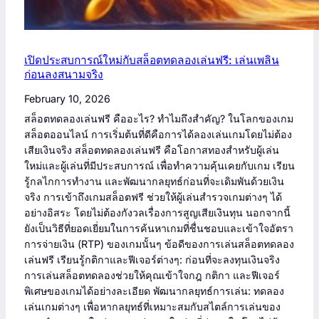
แ
ต
ก
ง่
เปิดประสบการณ์ใหม่กับสล็อตทดลองเล่นฟรี: เล่นเพลิน
า
ก่อนลงสนามจริง
ย
February 10, 2026
จ่
า
สล็อตทดลองเล่นฟรี คืออะไร? ทำไมถึงสำคัญ? ในโลกของเกม
ย
สล็อตออนไลน์ การเริ่มต้นที่ดีคือการได้ลองเล่นเกมโดยไม่ต้อง
จ
เสียเงินจริง สล็อตทดลองเล่นฟรี คือโอกาสทองสำหรับผู้เล่น
ริ
ใหม่และผู้เล่นที่มีประสบการณ์ เพื่อทำความคุ้นเคยกับเกม เรียน
ง
รู้กลไกการทำงาน และพัฒนากลยุทธ์ก่อนที่จะเดิมพันด้วยเงิน
จริง การเข้าถึงเกมสล็อตฟรี ช่วยให้ผู้เล่นสำรวจเกมต่างๆ ได้
อย่างอิสระ โดยไม่ต้องกังวลเรื่องการสูญเสียเงินทุน นอกจากนี้
ยังเป็นวิธีที่ยอดเยี่ยมในการค้นหาเกมที่ชื่นชอบและเข้าใจอัตรา
การจ่ายเงิน (RTP) ของเกมนั้นๆ ข้อดีของการเล่นสล็อตทดลอง
เล่นฟรี เรียนรู้กติกาและฟีเจอร์ต่างๆ: ก่อนที่จะลงทุนเงินจริง
การเล่นสล็อตทดลองช่วยให้คุณเข้าใจกฎ กติกา และฟีเจอร์
พิเศษของเกมได้อย่างละเอียด พัฒนากลยุทธ์การเล่น: ทดลอง
เล่นเกมต่างๆ เพื่อหากลยุทธ์ที่เหมาะสมกับสไตล์การเล่นของ