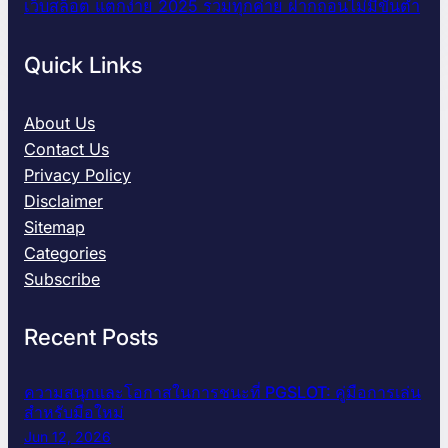
เว็บสล็อต แตกง่าย 2025 รวมทุกค่าย ฝากถอนไม่มีขั้นต่ำ
อ
ง
Quick Links
เ
ล่
น
About Us
ส
Contact Us
ล็
Privacy Policy
อ
ต
Disclaimer
ฟ
Sitemap
รี
Categories
:
Subscribe
เ
ปิ
ด
Recent Posts
ป
ร
ความสนุกและโอกาสในการชนะที่ PGSLOT: คู่มือการเล่น
ะ
สำหรับมือใหม่
ส
Jun 12, 2026
บ