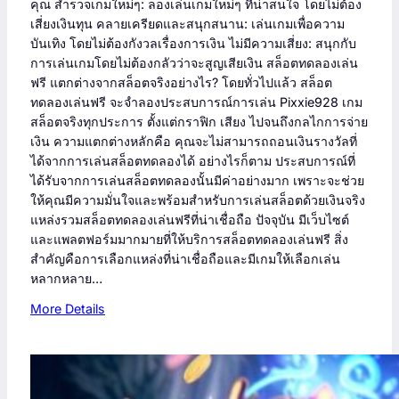
คุณ สำรวจเกมใหม่ๆ: ลองเล่นเกมใหม่ๆ ที่น่าสนใจ โดยไม่ต้อง
เสี่ยงเงินทุน คลายเครียดและสนุกสนาน: เล่นเกมเพื่อความ
บันเทิง โดยไม่ต้องกังวลเรื่องการเงิน ไม่มีความเสี่ยง: สนุกกับ
การเล่นเกมโดยไม่ต้องกลัวว่าจะสูญเสียเงิน สล็อตทดลองเล่น
ฟรี แตกต่างจากสล็อตจริงอย่างไร? โดยทั่วไปแล้ว สล็อต
ทดลองเล่นฟรี จะจำลองประสบการณ์การเล่น Pixxie928 เกม
สล็อตจริงทุกประการ ตั้งแต่กราฟิก เสียง ไปจนถึงกลไกการจ่าย
เงิน ความแตกต่างหลักคือ คุณจะไม่สามารถถอนเงินรางวัลที่
ได้จากการเล่นสล็อตทดลองได้ อย่างไรก็ตาม ประสบการณ์ที่
ได้รับจากการเล่นสล็อตทดลองนั้นมีค่าอย่างมาก เพราะจะช่วย
ให้คุณมีความมั่นใจและพร้อมสำหรับการเล่นสล็อตด้วยเงินจริง
แหล่งรวมสล็อตทดลองเล่นฟรีที่น่าเชื่อถือ ปัจจุบัน มีเว็บไซต์
และแพลตฟอร์มมากมายที่ให้บริการสล็อตทดลองเล่นฟรี สิ่ง
สำคัญคือการเลือกแหล่งที่น่าเชื่อถือและมีเกมให้เลือกเล่น
หลากหลาย…
:
More Details
เ
ปิ
ด
ป