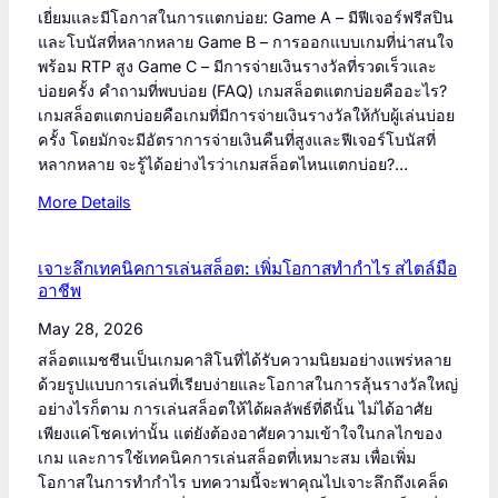
ช
เยี่ยมและมีโอกาสในการแตกบ่อย: Game A – มีฟีเจอร์ฟรีสปิน
น
และโบนัสที่หลากหลาย Game B – การออกแบบเกมที่น่าสนใจ
ะ
พร้อม RTP สูง Game C – มีการจ่ายเงินรางวัลที่รวดเร็วและ
ที่
บ่อยครั้ง คำถามที่พบบ่อย (FAQ) เกมสล็อตแตกบ่อยคืออะไร?
P
เกมสล็อตแตกบ่อยคือเกมที่มีการจ่ายเงินรางวัลให้กับผู้เล่นบ่อย
G
ครั้ง โดยมักจะมีอัตราการจ่ายเงินคืนที่สูงและฟีเจอร์โบนัสที่
S
หลากหลาย จะรู้ได้อย่างไรว่าเกมสล็อตไหนแตกบ่อย?…
L
O
:
More Details
T
เ
:
ค
เจาะลึกเทคนิคการเล่นสล็อต: เพิ่มโอกาสทำกำไร สไตล์มือ
คู่
ล็
อาชีพ
มื
ด
อ
ลั
May 28, 2026
ก
บ
สล็อตแมชชีนเป็นเกมคาสิโนที่ได้รับความนิยมอย่างแพร่หลาย
า
ก
ด้วยรูปแบบการเล่นที่เรียบง่ายและโอกาสในการลุ้นรางวัลใหญ่
ร
า
อย่างไรก็ตาม การเล่นสล็อตให้ได้ผลลัพธ์ที่ดีนั้น ไม่ได้อาศัย
เ
ร
เพียงแค่โชคเท่านั้น แต่ยังต้องอาศัยความเข้าใจในกลไกของ
ล่
เ
เกม และการใช้เทคนิคการเล่นสล็อตที่เหมาะสม เพื่อเพิ่ม
น
ล่
โอกาสในการทำกำไร บทความนี้จะพาคุณไปเจาะลึกถึงเคล็ด
สำ
น