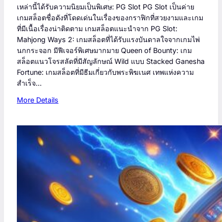
อ
เหล่านี้ได้รับความนิยมเป็นพิเศษ: PG Slot PG Slot เป็นค่าย
ต
เกมสล็อตชื่อดังที่โดดเด่นในเรื่องของกราฟิกที่สวยงามและเกม
:
ที่มีเนื้อเรื่องน่าติดตาม เกมสล็อตแนะนำจาก PG Slot:
เ
Mahjong Ways 2: เกมสล็อตที่ได้รับแรงบันดาลใจจากเกมไพ่
พิ่
นกกระจอก มีฟีเจอร์พิเศษมากมาย Queen of Bounty: เกม
ม
สล็อตแนวโจรสลัดที่มีสัญลักษณ์ Wild แบบ Stacked Ganesha
โ
Fortune: เกมสล็อตที่มีธีมเกี่ยวกับพระพิฆเนศ เทพแห่งความ
อ
สำเร็จ…
ก
:
า
More Details
แ
ส
น
ทำ
ะ
กำ
นำ
ไ
เ
ร
ก
ส
ม
ไ
ส
ต
ล็
ล์
อ
มื
ต
อ