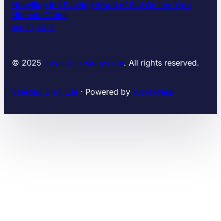
Unveiling the Exciting World of Slot Online: Your
ก
Ultimate Guide
า
Jun 10, 2026
ร
ณ์
ค
ว
© 2025
travelarticleaday.com
. All rights reserved.
า
ม
Soledad Blog Lite
⋅ Powered by
WordPress
ส
นุ
ก
ก่
อ
น
เ
ดิ
ม
พั
น
จ