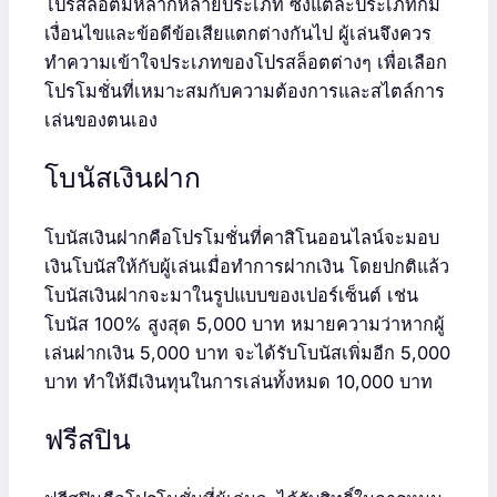
โปรสล็อตมีหลากหลายประเภท ซึ่งแต่ละประเภทก็มี
เงื่อนไขและข้อดีข้อเสียแตกต่างกันไป ผู้เล่นจึงควร
ทำความเข้าใจประเภทของโปรสล็อตต่างๆ เพื่อเลือก
โปรโมชั่นที่เหมาะสมกับความต้องการและสไตล์การ
เล่นของตนเอง
โบนัสเงินฝาก
โบนัสเงินฝากคือโปรโมชั่นที่คาสิโนออนไลน์จะมอบ
เงินโบนัสให้กับผู้เล่นเมื่อทำการฝากเงิน โดยปกติแล้ว
โบนัสเงินฝากจะมาในรูปแบบของเปอร์เซ็นต์ เช่น
โบนัส 100% สูงสุด 5,000 บาท หมายความว่าหากผู้
เล่นฝากเงิน 5,000 บาท จะได้รับโบนัสเพิ่มอีก 5,000
บาท ทำให้มีเงินทุนในการเล่นทั้งหมด 10,000 บาท
ฟรีสปิน