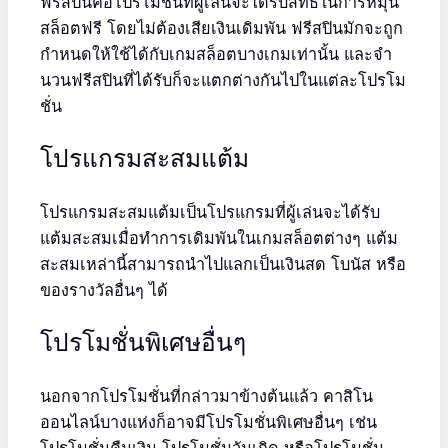
ฟรีสปินคือโปรโมชั่นที่ผู้เล่นจะได้รับสิทธิ์ในการหมุน
สล็อตฟรี โดยไม่ต้องเสียเงินเดิมพัน ฟรีสปินมักจะถูก
กำหนดให้ใช้ได้กับเกมสล็อตบางเกมเท่านั้น และจำ
นวนฟรีสปินที่ได้รับก็จะแตกต่างกันไปในแต่ละโปรโม
ชั่น
โปรแกรมสะสมแต้ม
โปรแกรมสะสมแต้มเป็นโปรแกรมที่ผู้เล่นจะได้รับ
แต้มสะสมเมื่อทำการเดิมพันในเกมสล็อตต่างๆ แต้ม
สะสมเหล่านี้สามารถนำไปแลกเป็นเงินสด โบนัส หรือ
ของรางวัลอื่นๆ ได้
โปรโมชั่นพิเศษอื่นๆ
นอกจากโปรโมชั่นที่กล่าวมาข้างต้นแล้ว คาสิโน
ออนไลน์บางแห่งก็อาจมีโปรโมชั่นพิเศษอื่นๆ เช่น
โปรโมชั่นคืนเงิน โปรโมชั่นวันเกิด หรือโปรโมชั่น