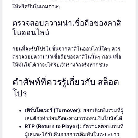
ให้ฟรีสปินในเกมต่างๆ
ตรวจสอบความน่าเชื่อถือของคาสิ
โนออนไลน์
ก่อนที่จะรับโปรโมชั่นจากคาสิโนออนไลน์ใดๆ ควร
ตรวจสอบความน่าเชื่อถือของคาสิโนนั้นๆ ก่อน เพื่อ
ให้มั่นใจได้ว่าจะได้รับเงินรางวัลจริงหากชนะ
คำศัพท์ที่ควรรู้เกี่ยวกับ สล็อต
โปร
เทิร์นโอเวอร์ (Turnover):
ยอดเดิมพันรวมที่ผู้
เล่นต้องทำก่อนจึงจะสามารถถอนเงินโบนัสได้
RTP (Return to Player):
อัตราผลตอบแทนที่
ผู้เล่นจะได้รับคืนจากการเดิมพันในระยะยาว