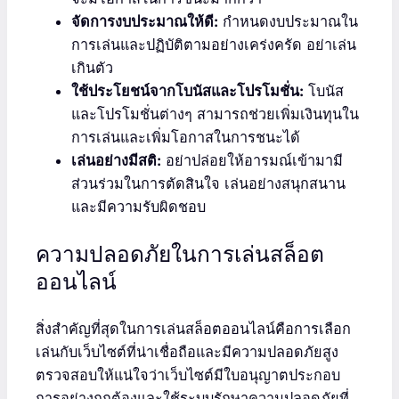
จัดการงบประมาณให้ดี:
กำหนดงบประมาณใน
การเล่นและปฏิบัติตามอย่างเคร่งครัด อย่าเล่น
เกินตัว
ใช้ประโยชน์จากโบนัสและโปรโมชั่น:
โบนัส
และโปรโมชั่นต่างๆ สามารถช่วยเพิ่มเงินทุนใน
การเล่นและเพิ่มโอกาสในการชนะได้
เล่นอย่างมีสติ:
อย่าปล่อยให้อารมณ์เข้ามามี
ส่วนร่วมในการตัดสินใจ เล่นอย่างสนุกสนาน
และมีความรับผิดชอบ
ความปลอดภัยในการเล่นสล็อต
ออนไลน์
สิ่งสำคัญที่สุดในการเล่นสล็อตออนไลน์คือการเลือก
เล่นกับเว็บไซต์ที่น่าเชื่อถือและมีความปลอดภัยสูง
ตรวจสอบให้แน่ใจว่าเว็บไซต์มีใบอนุญาตประกอบ
การอย่างถูกต้องและใช้ระบบรักษาความปลอดภัยที่