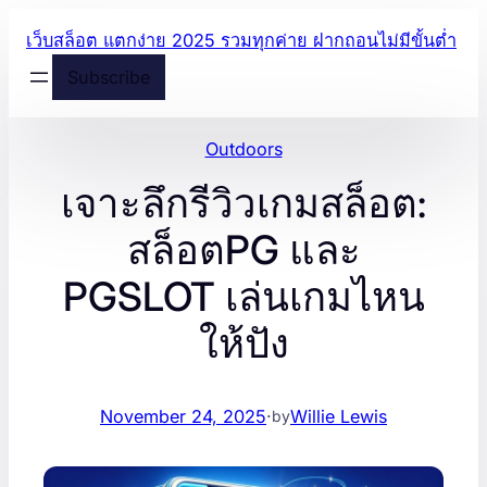
Skip
เว็บสล็อต แตกง่าย 2025 รวมทุกค่าย ฝากถอนไม่มีขั้นต่ำ
to
Subscribe
content
Outdoors
เจาะลึกรีวิวเกมสล็อต:
สล็อตPG และ
PGSLOT เล่นเกมไหน
ให้ปัง
November 24, 2025
·
Willie Lewis
by