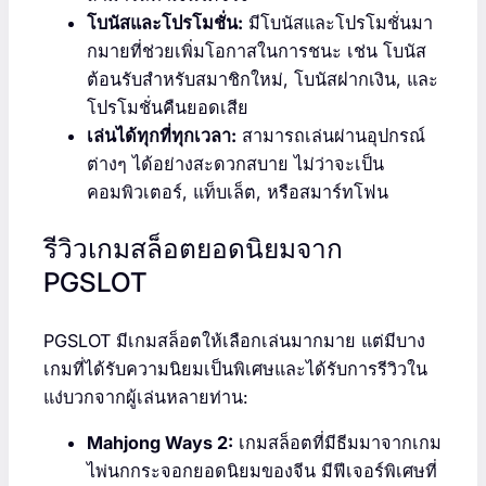
โบนัสและโปรโมชั่น:
มีโบนัสและโปรโมชั่นมา
กมายที่ช่วยเพิ่มโอกาสในการชนะ เช่น โบนัส
ต้อนรับสำหรับสมาชิกใหม่, โบนัสฝากเงิน, และ
โปรโมชั่นคืนยอดเสีย
เล่นได้ทุกที่ทุกเวลา:
สามารถเล่นผ่านอุปกรณ์
ต่างๆ ได้อย่างสะดวกสบาย ไม่ว่าจะเป็น
คอมพิวเตอร์, แท็บเล็ต, หรือสมาร์ทโฟน
รีวิวเกมสล็อตยอดนิยมจาก
PGSLOT
PGSLOT มีเกมสล็อตให้เลือกเล่นมากมาย แต่มีบาง
เกมที่ได้รับความนิยมเป็นพิเศษและได้รับการรีวิวใน
แง่บวกจากผู้เล่นหลายท่าน:
Mahjong Ways 2:
เกมสล็อตที่มีธีมมาจากเกม
ไพ่นกกระจอกยอดนิยมของจีน มีฟีเจอร์พิเศษที่