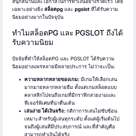
สนุกสนานและโอกาสในการทำเงินอย่างรวดเร็ว โดย
เฉพาะอย่างยิ่ง
สล็อตpg
และ
pgslot
ที่ได้รับความ
นิยมอย่างมากในปัจจุบัน
ทำไมสล็อตPG และ PGSLOT ถึงได้
รับความนิยม
ปัจจัยที่ทำให้สล็อตPG และ PGSLOT ได้รับความ
นิยมอย่างแพร่หลายมีหลายประการ ไม่ว่าจะเป็น:
ความหลากหลายของเกม:
มีเกมให้เลือกเล่น
มากมายหลากหลายธีม ตั้งแต่เกมสล็อตแบบ
คลาสสิกไปจนถึงเกมที่มีกราฟิกสวยงามและ
ฟีเจอร์พิเศษที่น่าตื่นเต้น
เล่นง่าย ได้เงินจริง:
กติกาการเล่นไม่ซับซ้อน
เหมาะสำหรับผู้เล่นทุกระดับ ตั้งแต่ผู้เริ่มต้นไป
จนถึงผู้เล่นที่มีประสบการณ์ และที่สำคัญคือ
สามารถทำเงินได้จริง