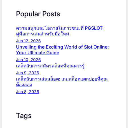
Popular Posts
ความสนุกและโอกาสในการชนะที่ PGSLOT:
คู่มือการเล่นสำหรับมือใหม่
Jun 12, 2026
Unveiling the Exciting World of Slot Online:
Your Ultimate Guide
Jun 10, 2026
เคล็ดลับการสมัครสล็อตที่คุณควรรู้
Jun 9, 2026
เคล็ดลับการเล่นสล็อต: เกมสล็อตแตกบ่อยที่คุณ
ต้องลอง
Jun 8, 2026
Tags