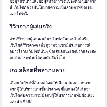
ข้อมูลส่วนตัวและข้อมูลทางการเงินของคุณ นอกจาก
นี้ เว็บไซต์ควรมีนโยบายความเป็นส่วนตัวที่ชัดเจน
และโปร่งใส
รีวิวจากผู้เล่นจริง
อ่านรีวิวจากผู้เล่นคนอื่นๆ ในฟอรัมออนไลน์หรือ
เว็บไซต์รีวิวต่างๆ เพื่อดูว่าพวกเขามีประสบการณ์
อย่างไรกับเว็บไซต์นั้นๆ ข้อเสนอแนะเชิงบวกและเชิง
ลบสามารถช่วยให้คุณตัดสินใจได้
เกมสล็อตที่หลากหลาย
เลือกเว็บไซต์ที่มีเกมสล็อตให้เลือกเล่นหลากหลาย
จากผู้ให้บริการเกมชั้นนำต่างๆ ซึ่งแสดงให้เห็นว่า
เว็บไซต์มีความร่วมมือกับผู้ให้บริการเกมที่มีชื่อเสียง
และน่าเชื่อถือ