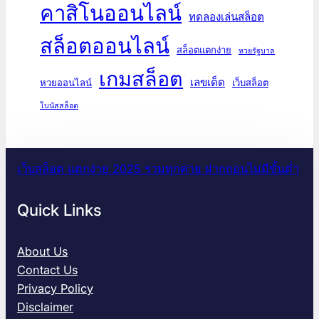
คาสิโนออนไลน์
ทดลองเล่นสล็อต
สล็อตออนไลน์
สล็อตแตกง่าย
หวยรัฐบาล
เกมสล็อต
เลขเด็ด
หวยออนไลน์
เว็บสล็อต
โบนัสสล็อต
เว็บสล็อต แตกง่าย 2025 รวมทุกค่าย ฝากถอนไม่มีขั้นต่ำ
Quick Links
About Us
Contact Us
Privacy Policy
Disclaimer