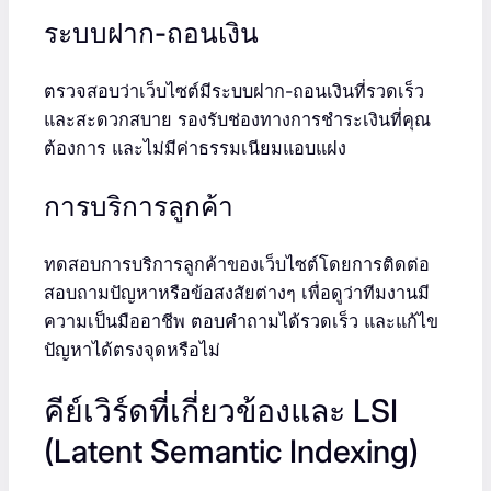
ระบบฝาก-ถอนเงิน
ตรวจสอบว่าเว็บไซต์มีระบบฝาก-ถอนเงินที่รวดเร็ว
และสะดวกสบาย รองรับช่องทางการชำระเงินที่คุณ
ต้องการ และไม่มีค่าธรรมเนียมแอบแฝง
การบริการลูกค้า
ทดสอบการบริการลูกค้าของเว็บไซต์โดยการติดต่อ
สอบถามปัญหาหรือข้อสงสัยต่างๆ เพื่อดูว่าทีมงานมี
ความเป็นมืออาชีพ ตอบคำถามได้รวดเร็ว และแก้ไข
ปัญหาได้ตรงจุดหรือไม่
คีย์เวิร์ดที่เกี่ยวข้องและ LSI
(Latent Semantic Indexing)