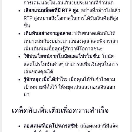
การเล่น และไม่เล่นเกินงบประมาณที่กำหนด
เลือกเกมสล็อตที่มี RTP สูง:
อย่างที่กล่าวไปแล้ว
RTP สูงหมายถึงโอกาสในการได้รับเงินคืนที่สูง
ขึ้น
เดิมพันอย่างชาญฉลาด:
ปรับขนาดเดิมพันให้
เหมาะสมกับงบประมาณของคุณ และพิจารณา
เพิ่มเดิมพันเมื่อคุณรู้สึกว่ามีโอกาสชนะ
ใช้ประโยชน์จากโบนัสและโปรโมชั่น:
โบนัส
และโปรโมชั่นต่างๆ สามารถเพิ่มเงินทุนในการ
เล่นของคุณได้
รู้จักหยุดเมื่อได้กำไร:
เมื่อคุณได้รับกำไรตาม
เป้าหมายที่ตั้งไว้ ให้หยุดเล่นและถอนเงินออก
มา
เคล็ดลับเพิ่มเติมเพื่อความสำเร็จ
ลองเล่นสล็อตโปรเกรสซีฟ
: สล็อตเหล่านี้มีแจ็ค