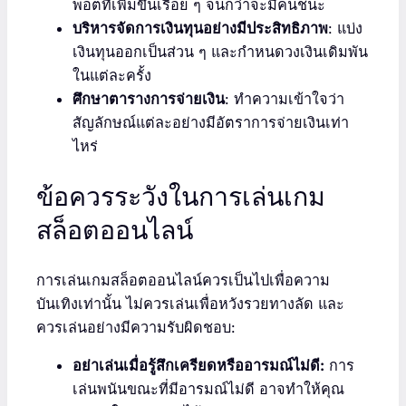
พอตที่เพิ่มขึ้นเรื่อย ๆ จนกว่าจะมีคนชนะ
บริหารจัดการเงินทุนอย่างมีประสิทธิภาพ
: แบ่ง
เงินทุนออกเป็นส่วน ๆ และกำหนดวงเงินเดิมพัน
ในแต่ละครั้ง
ศึกษาตารางการจ่ายเงิน
: ทำความเข้าใจว่า
สัญลักษณ์แต่ละอย่างมีอัตราการจ่ายเงินเท่า
ไหร่
ข้อควรระวังในการเล่นเกม
สล็อตออนไลน์
การเล่นเกมสล็อตออนไลน์ควรเป็นไปเพื่อความ
บันเทิงเท่านั้น ไม่ควรเล่นเพื่อหวังรวยทางลัด และ
ควรเล่นอย่างมีความรับผิดชอบ:
อย่าเล่นเมื่อรู้สึกเครียดหรืออารมณ์ไม่ดี:
การ
เล่นพนันขณะที่มีอารมณ์ไม่ดี อาจทำให้คุณ